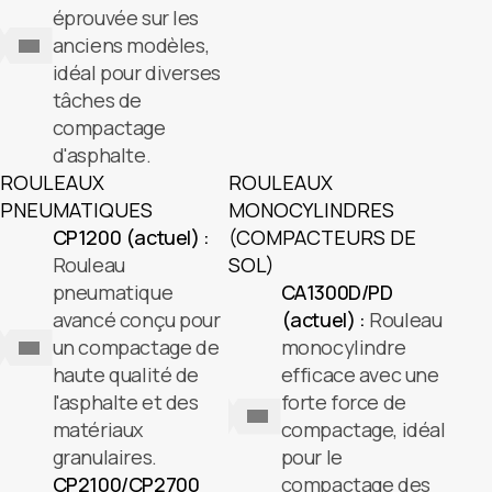
éprouvée sur les
anciens modèles,
idéal pour diverses
tâches de
compactage
d'asphalte.
ROULEAUX
ROULEAUX
PNEUMATIQUES
MONOCYLINDRES
CP1200 (actuel) :
(COMPACTEURS DE
Rouleau
SOL)
pneumatique
CA1300D/PD
avancé conçu pour
(actuel) :
Rouleau
un compactage de
monocylindre
haute qualité de
efficace avec une
l'asphalte et des
forte force de
matériaux
compactage, idéal
granulaires.
pour le
CP2100/CP2700
compactage des