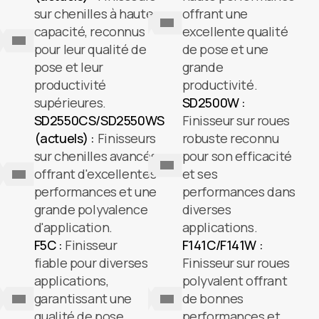
sur chenilles à haute
offrant une
capacité, reconnus
excellente qualité
pour leur qualité de
de pose et une
pose et leur
grande
productivité
productivité.
supérieures.
SD2500W :
SD2550CS/SD2550WS
Finisseur sur roues
(actuels) :
Finisseurs
robuste reconnu
sur chenilles avancés
pour son efficacité
offrant d'excellentes
et ses
performances et une
performances dans
grande polyvalence
diverses
d'application.
applications.
F5C :
Finisseur
F141C/F141W :
fiable pour diverses
Finisseur sur roues
applications,
polyvalent offrant
garantissant une
de bonnes
qualité de pose
performances et