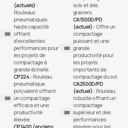
(actuels) :
sols et des
Rouleaux
graviers.
pneumatiques
CA1500D/PD
haute capacité
(actuel) :
Offre un
offrant
compactage
d'excellentes
puissant et une
performances pour
grande
les projets de
productivité pour
compactage à
les projets
grande échelle.
importants de
CP224 :
Rouleau
compactage du sol.
pneumatique
CA2500D/PD
polyvalent offrant
(actuel) :
Rouleau
un compactage
robuste offrant un
efficace et une
compactage
productivité
supérieur et des
élevée.
performances
CP1400 (anciens
élevées pour les