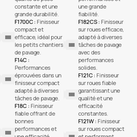
constante et une
une grande
grande durabilité.
fiabilité.
F1700C :
Finisseur
F182CS :
Finisseur
compact et
sur roues efficace,
efficace, idéal pour
adapté à diverses
les petits chantiers
tâches de pavage
de pavage.
avec des
F14C :
performances
Performances
solides.
éprouvées dans un
F121C :
Finisseur
finisseur compact
sur roues fiable
adapté à diverses
garantissant une
tâches de pavage.
qualité et une
F18C :
Finisseur
efficacité
fiable offrant de
constantes.
bonnes
F121W :
Finisseur
performances et
sur roues compact
une efficacité
et performant,