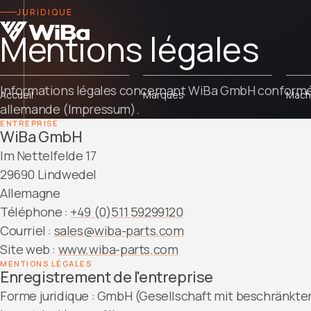
JURIDIQUE
Mentions légales
Informations légales concernant WiBa GmbH conformém
Accueil
Marques
Mach
allemande (Impressum).
ENTREPRISE
WiBa GmbH
Im Nettelfelde 17
29690 Lindwedel
Allemagne
Téléphone :
+49 (0)511 59299120
Courriel :
sales@wiba-parts.com
Site web :
www.wiba-parts.com
MENTIONS LÉGALES
Enregistrement de l'entreprise
Forme juridique : GmbH (Gesellschaft mit beschränkte