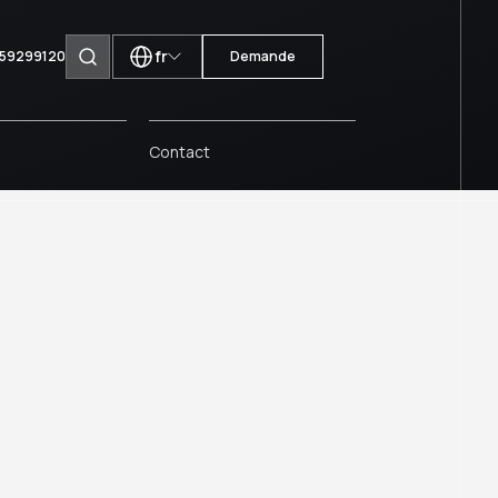
fr
1 59299120
Demande
Rechercher des pages
Contact