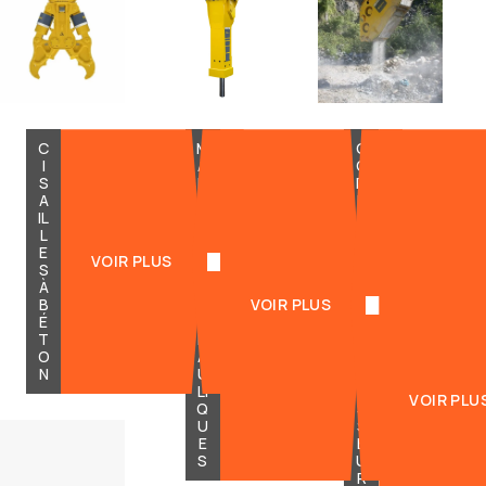
C
M
G
I
A
O
S
R
D
A
T
E
IL
E
T
L
A
S
E
U
P
VOIR PLUS
S
X
O
À
H
U
B
Y
VOIR PLUS
R
É
D
C
T
R
O
O
A
N
N
U
C
LI
A
VOIR PLU
Q
S
U
S
E
E
S
U
R