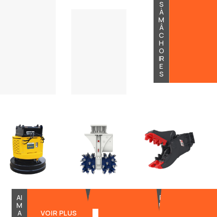
S
À
M
Â
C
H
O
IR
E
S
AI
F
P
M
R
U
A
VOIR PLUS
A
L