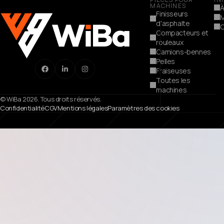
MACHINES
À
Finisseurs
d'asphalte
C
Compacteurs et
rouleaux
Camions-bennes
Pelles
Fraiseuses
Toutes les
machines
© WiBa 2026. Tous droits réservés.
Confidentialité
CGV
Mentions légales
Paramètres des cookies