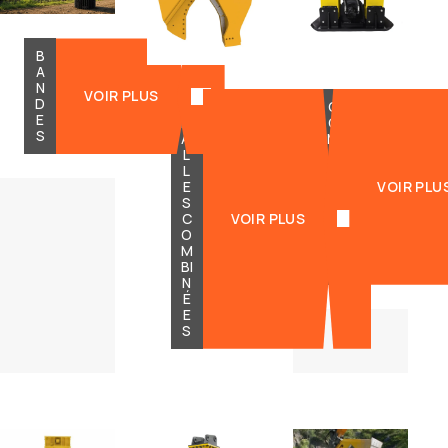
B
A
N
VOIR PLUS
D
C
C
E
IS
O
S
AI
M
L
P
L
A
E
C
VOIR PLU
S
T
C
VOIR PLUS
E
O
U
M
R
BI
S
N
É
E
S