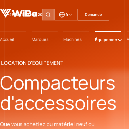
fr
+49 (0)511 59299120
Demande
Rechercher des pages
Accueil
Marques
Machines
À
Équipement
LOCATION D'ÉQUIPEMENT
Compacteurs
d'accessoires
Que vous achetiez du matériel neuf ou