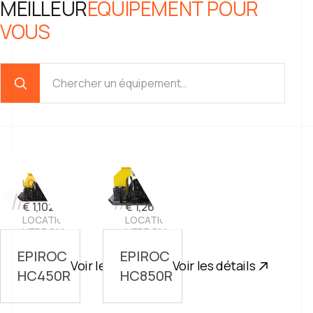
MEILLEUR
ÉQUIPEMENT POUR
VOUS
LOCATION
LOCATION
//
//
MENSUELLE:
MENSUELLE:
€ 1,102.50
€ 1,260.00
LOCATION
LOCATION
HEBDOMADAIRE:
HEBDOMADAIRE:
€ 367.50
€ 420.00
EPIROC
EPIROC
Voir les détails
Voir les détails
HC450R
HC850R