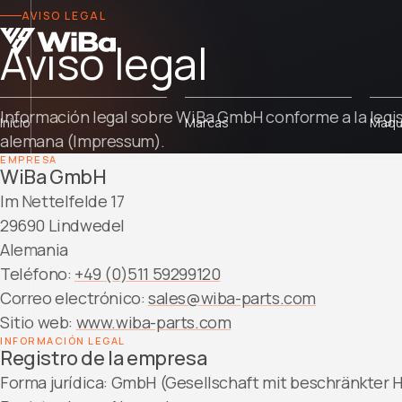
AVISO LEGAL
Aviso legal
Información legal sobre WiBa GmbH conforme a la legi
Inicio
Marcas
Maqui
alemana (Impressum).
EMPRESA
WiBa GmbH
Im Nettelfelde 17
29690 Lindwedel
Alemania
Teléfono:
+49 (0)511 59299120
Correo electrónico:
sales@wiba-parts.com
Sitio web:
www.wiba-parts.com
INFORMACIÓN LEGAL
Registro de la empresa
Forma jurídica: GmbH (Gesellschaft mit beschränkter 