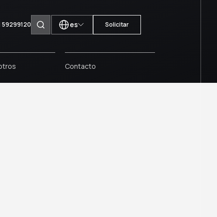
es
1 59299120
Solicitar
Buscar páginas
otros
Contacto