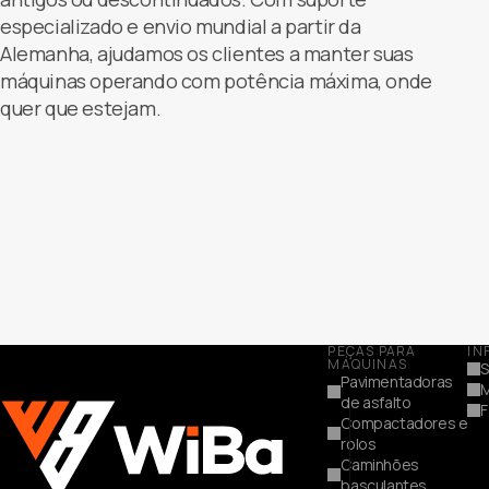
especializado e envio mundial a partir da
Alemanha, ajudamos os clientes a manter suas
máquinas operando com potência máxima, onde
quer que estejam.
PEÇAS PARA
IN
MÁQUINAS
S
Pavimentadoras
de asfalto
F
Compactadores e
rolos
Caminhões
basculantes