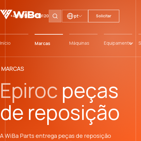
pt
+49 (0)511 59299120
Solicitar
Pesquisar páginas
Início
Máquinas
Equipamento
S
Marcas
MARCAS
Epiroc
peças
de reposição
A WiBa Parts entrega peças de reposição