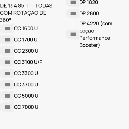
DP 1820
DE 13 A 85 T — TODAS
COM ROTAÇÃO DE
DP 2800
360°
DP 4220 (com
CC 1600 U
opção
Performance
CC 1700 U
Booster)
CC 2300 U
CC 3100 U/P
CC 3300 U
CC 3700 U
CC 5000 U
CC 7000 U