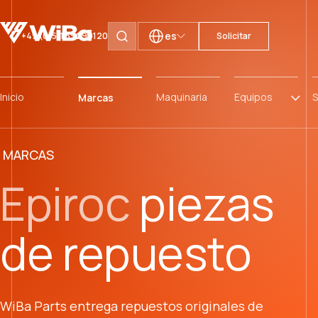
es
+49 (0)511 59299120
Solicitar
Buscar páginas
Inicio
Maquinaria
Equipos
S
Marcas
MARCAS
Epiroc
piezas
de repuesto
WiBa Parts entrega repuestos originales de