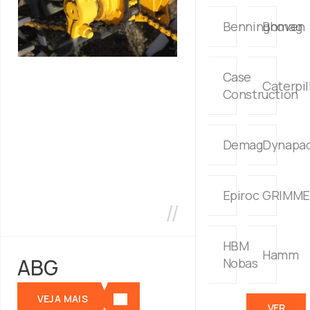
MARCA
Atlas
ABG
Copco
Benninghoven
Bomag
Case
Caterpil
Construction
Demag
Dynapa
Epiroc
GRIMME