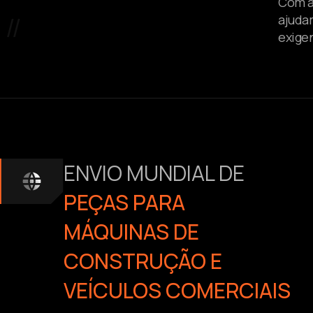
PARA MÁQUINAS DE
CONSTRUÇÃO E
A WiB
VEÍCULOS
com fo
respos
COMERCIAIS
Com a
//
ajuda
exige
ENVIO MUNDIAL DE