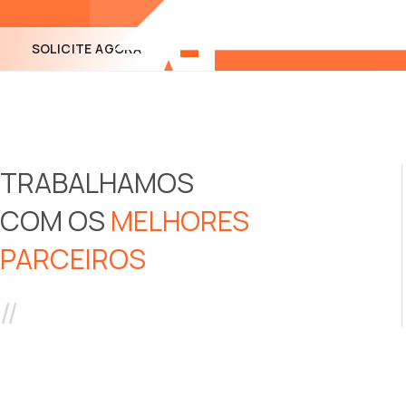
rápida.
Do fornecimento à logística, a WiBa ajuda você a
garantir as máquinas e equipamentos certos
rapidamente.
SOLICITE AGORA
TRABALHAMOS
COM OS
MELHORES
PARCEIROS