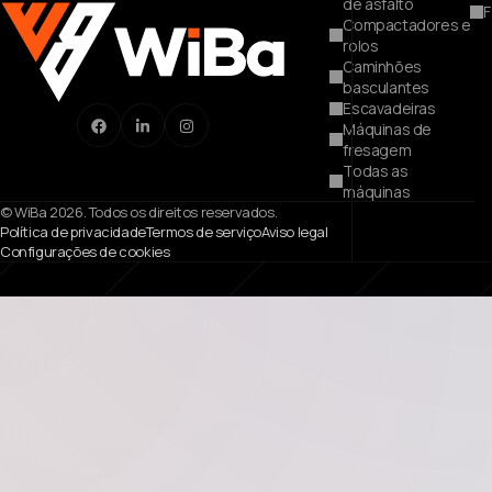
PEÇAS PARA
IN
MÁQUINAS
S
Pavimentadoras
de asfalto
F
Compactadores e
rolos
Caminhões
basculantes
Escavadeiras
Máquinas de
fresagem
Todas as
máquinas
© WiBa 2026. Todos os direitos reservados.
Política de privacidade
Termos de serviço
Aviso legal
Configurações de cookies