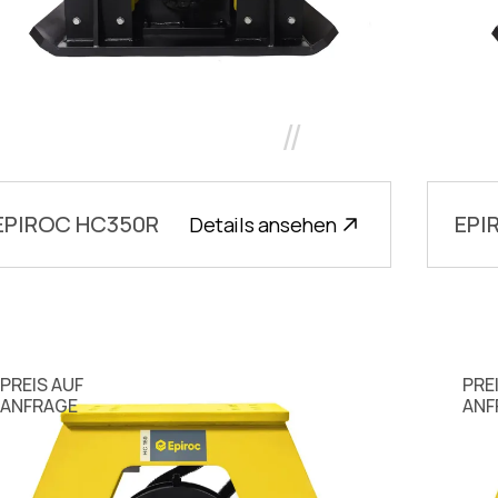
//
EPIROC HC350R
EPI
Details ansehen
PREIS AUF
PRE
ANFRAGE
ANF