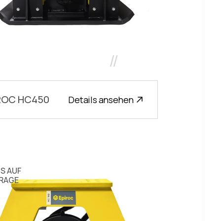
//
ROC HC450
Details ansehen
IS AUF
RAGE