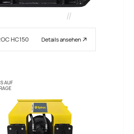
//
ROC HC150
Details ansehen
IS AUF
RAGE