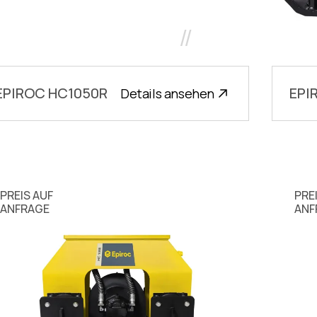
//
EPIROC HC1050R
EPI
Details ansehen
PREIS AUF
PRE
ANFRAGE
ANF