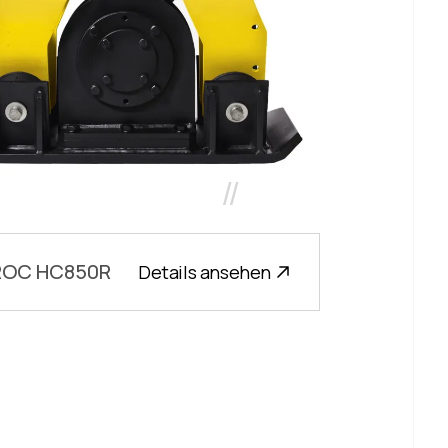
//
ROC HC850R
Details ansehen