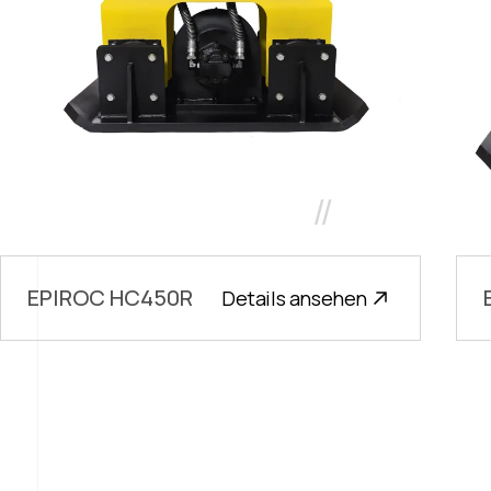
//
EPIROC HC450R
Details ansehen