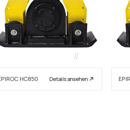
//
EPIROC HC850
EPI
Details ansehen