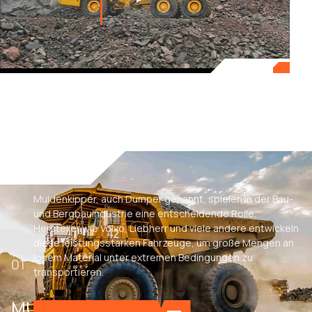
Muldenkipper, auch Dumper genannt, spielen in der Bau-
und Bergbauindustrie eine entscheidende Rolle.
Hersteller wie Volvo, Liebherr und viele andere entwickeln
diese leistungsstarken Fahrzeuge, um große Mengen an
losem Material unter extremen Bedingungen zu
01
transportieren.
MULDENKIPPER