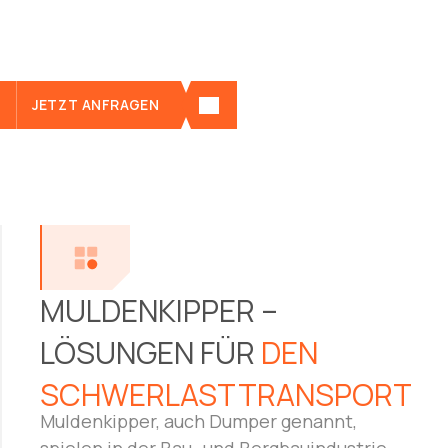
an losem Material unter extremen Bedingungen
zu transportieren.
JETZT ANFRAGEN
Alle Details zu „Muldenkipper“ unten ansehen
01
MULDENKIPPER –
LÖSUNGEN FÜR
DEN
SCHWERLASTTRANSPORT
Muldenkipper, auch Dumper genannt,